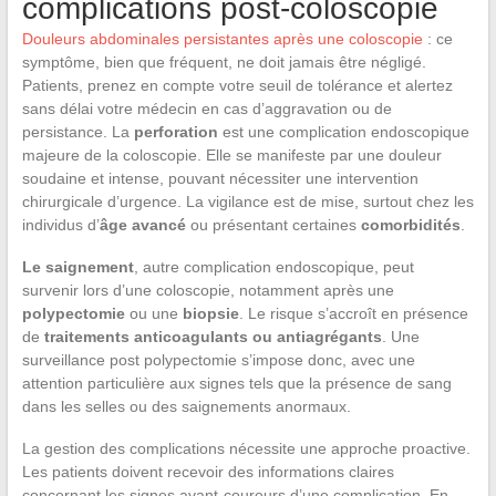
complications post-coloscopie
Douleurs abdominales persistantes après une coloscopie
: ce
symptôme, bien que fréquent, ne doit jamais être négligé.
Patients, prenez en compte votre seuil de tolérance et alertez
sans délai votre médecin en cas d’aggravation ou de
persistance. La
perforation
est une complication endoscopique
majeure de la coloscopie. Elle se manifeste par une douleur
soudaine et intense, pouvant nécessiter une intervention
chirurgicale d’urgence. La vigilance est de mise, surtout chez les
individus d’
âge avancé
ou présentant certaines
comorbidités
.
Le saignement
, autre complication endoscopique, peut
survenir lors d’une coloscopie, notamment après une
polypectomie
ou une
biopsie
. Le risque s’accroît en présence
de
traitements anticoagulants ou antiagrégants
. Une
surveillance post polypectomie s’impose donc, avec une
attention particulière aux signes tels que la présence de sang
dans les selles ou des saignements anormaux.
La gestion des complications nécessite une approche proactive.
Les patients doivent recevoir des informations claires
concernant les signes avant-coureurs d’une complication. En