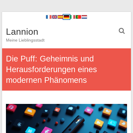
Lannion
Meine Lieblingsstadt
Die Puff: Geheimnis und
Herausforderungen eines
modernen Phänomens