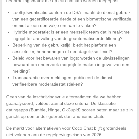
beoordelingsmatrix die op elk chat kan worden toegepast:
Leeftijdsverificatie conform de DSA: maakt de dienst gebruik
van een gecertificeerde derde of een biometrische verificatie,
en niet alleen een vakje om aan te vinken?
Hybride moderatie: is er een menselijk team dat in real-time
ingrijpt ter aanvulling van de geautomatiseerde filtering?
Beperking van de gebruikstijd: biedt het platform een
sessieteller, herinneringen of een dagelijkse limiet?
Beleid voor het bewaren van logs: worden de uitwisselingen
bewaard om onderzoek mogelijk te maken in geval van een
melding?
Transparantie over meldingen: publiceert de dienst
verifieerbare moderatiestatistieken?
Geen van de inschrijvingsvrije alternatieven die we hebben
geanalyseerd, voldoet aan al deze criteria. De klassieke
datingapps (Bumble, Hinge, OkCupid) scoren beter, maar ze zijn
gericht op een ander gebruik dan anonieme chats.
De markt voor alternatieven voor Coco Chat blijft grotendeels
niet voldoen aan de regelgevingseisen van 2026.