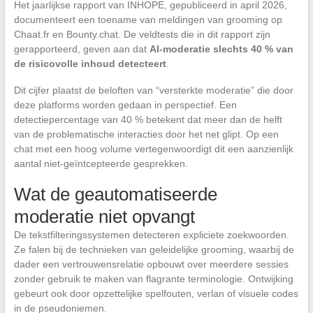
Het jaarlijkse rapport van INHOPE, gepubliceerd in april 2026,
documenteert een toename van meldingen van grooming op
Chaat.fr en Bounty.chat. De veldtests die in dit rapport zijn
gerapporteerd, geven aan dat
AI-moderatie slechts 40 % van
de risicovolle inhoud detecteert
.
Dit cijfer plaatst de beloften van “versterkte moderatie” die door
deze platforms worden gedaan in perspectief. Een
detectiepercentage van 40 % betekent dat meer dan de helft
van de problematische interacties door het net glipt. Op een
chat met een hoog volume vertegenwoordigt dit een aanzienlijk
aantal niet-geïntcepteerde gesprekken.
Wat de geautomatiseerde
moderatie niet opvangt
De tekstfilteringssystemen detecteren expliciete zoekwoorden.
Ze falen bij de technieken van geleidelijke grooming, waarbij de
dader een vertrouwensrelatie opbouwt over meerdere sessies
zonder gebruik te maken van flagrante terminologie. Ontwijking
gebeurt ook door opzettelijke spelfouten, verlan of visuele codes
in de pseudoniemen.