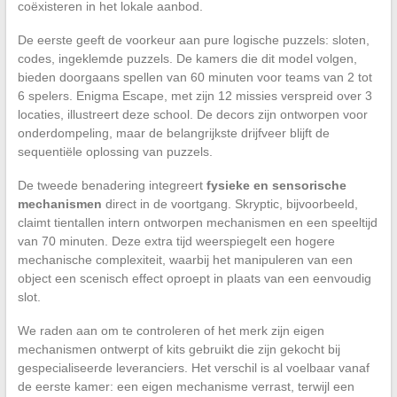
coëxisteren in het lokale aanbod.
De eerste geeft de voorkeur aan pure logische puzzels: sloten,
codes, ingeklemde puzzels. De kamers die dit model volgen,
bieden doorgaans spellen van 60 minuten voor teams van 2 tot
6 spelers. Enigma Escape, met zijn 12 missies verspreid over 3
locaties, illustreert deze school. De decors zijn ontworpen voor
onderdompeling, maar de belangrijkste drijfveer blijft de
sequentiële oplossing van puzzels.
De tweede benadering integreert
fysieke en sensorische
mechanismen
direct in de voortgang. Skryptic, bijvoorbeeld,
claimt tientallen intern ontworpen mechanismen en een speeltijd
van 70 minuten. Deze extra tijd weerspiegelt een hogere
mechanische complexiteit, waarbij het manipuleren van een
object een scenisch effect oproept in plaats van een eenvoudig
slot.
We raden aan om te controleren of het merk zijn eigen
mechanismen ontwerpt of kits gebruikt die zijn gekocht bij
gespecialiseerde leveranciers. Het verschil is al voelbaar vanaf
de eerste kamer: een eigen mechanisme verrast, terwijl een