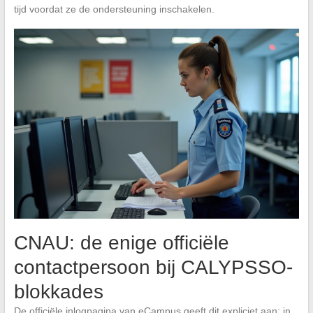
tijd voordat ze de ondersteuning inschakelen.
CNAU: de enige officiële
contactpersoon bij CALYPSSO-
blokkades
De officiële inlogpagina van eCampus geeft dit expliciet aan: in