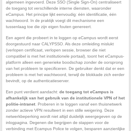
algemeen ingevoerd. Deze SSO (Single Sign-On) centraliseert
de toegang tot verschillende interne diensten, waaronder
eCampus. Het principe lijkt eenvoudig: één identificatie, één
wachtwoord. In de praktijk voegt dit mechanisme een
tussenlaag toe die zijn eigen fouten genereert.
Een agent die probeert in te loggen op eCampus wordt eerst
doorgestuurd naar CALYPSSO. Als deze omleiding mislukt
(verlopen certificaat, verlopen sessie, browser die niet
compatibel is met het institutionele portaal), toont het eCampus-
platform alleen een generieke boodschap zonder de oorsprong
van het probleem te specificeren. De gebruiker denkt dat er een
probleem is met het wachtwoord, terwijl de blokkade zich eerder
bevindt, op de authenticatieserver.
Een punt verdient aandacht:
de toegang tot eCampus is
afhankelijk van het gebruik van de institutionele VPN of het
politie-intranet
. Proberen in te loggen vanaf een thuisnetwerk
zonder actieve VPN resulteert in een stille weigering. Deze
netwerkbeperking wordt niet altijd duidelijk weergegeven op de
inlogpagina. Degenen die begrijpen de stappen voor de
verbinding met Ecampus Police te volgen, besparen aanzienlijke