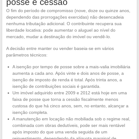
posse e cessão
O fim do período de compromisso (nove, doze ou quinze anos,
dependendo das prorrogações exercidas) não desencadeia
nenhuma tributação adicional. O contribuinte recupera sua
liberdade locativa: pode aumentar o aluguel ao nível do
mercado, mudar a destinação do imóvel ou vendê-lo.
A decisão entre manter ou vender baseia-se em vários
parâmetros técnicos:
A isenção por tempo de posse sobre a mais-valia imobiliária
aumenta a cada ano. Após vinte e dois anos de posse, a
isenção de imposto de renda é total. Após trinta anos, a
isenção de contribuições sociais é garantida.
Um imóvel adquirido entre 2009 e 2012 está hoje em uma
faixa de posse que torna a cessão fiscalmente menos
custosa do que há cinco anos, sem, no entanto, alcançar a
isenção completa.
A manutenção em locação não mobiliada sob o regime real,
combinada com obras dedutíveis, pode ser mais rentável
após imposto do que uma venda seguida de um
reinvestimento, dependendo da alíquota marginal de