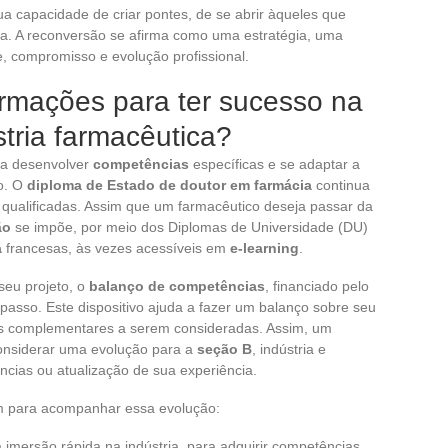
a capacidade de criar pontes, de se abrir àqueles que
ra. A reconversão se afirma como uma estratégia, uma
, compromisso e evolução profissional.
ormações para ter sucesso na
tria farmacêutica?
ica desenvolver
competências
específicas e se adaptar a
o. O
diploma de Estado de doutor em farmácia
continua
 qualificadas. Assim que um farmacêutico deseja passar da
ão
se impõe, por meio dos Diplomas de Universidade (DU)
a
francesas, às vezes acessíveis em
e-learning
.
seu projeto, o
balanço de competências
, financiado pelo
 passo. Este dispositivo ajuda a fazer um balanço sobre seu
es complementares a serem consideradas. Assim, um
nsiderar uma evolução para a
seção B
, indústria e
ncias ou atualização de sua experiência.
am para acompanhar essa evolução:
 imersão rápida na indústria, para adquirir competências