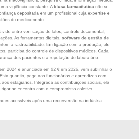
uma vigilância constante. A
blusa farmacêutica
não se
onfiança depositada em um profissional cuja expertise e
estões do medicamento.
divide entre verificação de lotes, controle documental,
ações. As ferramentas digitais,
software de gestão de
antem a rastreabilidade. Em ligação com a produção, ele
os, participa do controle de dispositivos médicos. Cada
rança dos pacientes e a reputação do laboratório.
s em 2024 e anunciada em 92 € em 2026, vem sublinhar o
Esta quantia, paga aos funcionários e aprendizes com
aos estagiários. Integrada às contribuições sociais, ela
 rigor se encontra com o compromisso coletivo.
idades acessíveis após uma reconversão na indústria:
 ambiente (QHSE)
rios