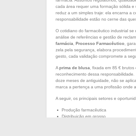
cada área requer uma formação sólida e 
reduz a um simples traje: ela encarna a c
responsabilidade estão no cerne das qu
O cotidiano do farmacêutico industrial se 
análise de referências e gestão de reclam
farmácia
,
Processo Farmacêutico
, gar
zela pela segurança, elabora procediment
gesto, cada validação compromete a segu
A
prima de blusa
, fixada em 85 € bruto
reconhecimento dessa responsabilidade. 
doze meses de antiguidade, não se aplica 
marca a pertença a uma profissão onde a
A seguir, os principais setores e oportun
Produção farmacêutica
Distribuição em grosso
Pesquisa e desenvolvimento
Qualidade, higiene, segurança, meio
Promoção médica e assuntos regulató