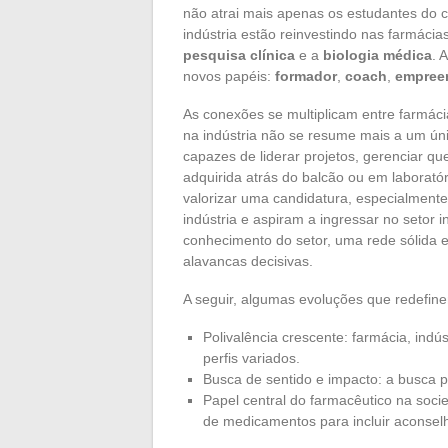
não atrai mais apenas os estudantes do c
indústria estão reinvestindo nas farmácia
pesquisa clínica
e a
biologia médica
. 
novos papéis:
formador
,
coach
,
empree
As conexões se multiplicam entre farmácia
na indústria não se resume mais a um ún
capazes de liderar projetos, gerenciar que
adquirida atrás do balcão ou em laborató
valorizar uma candidatura, especialment
indústria e aspiram a ingressar no setor 
conhecimento do setor, uma rede sólida 
alavancas decisivas.
A seguir, algumas evoluções que redefine
Polivalência crescente: farmácia, indús
perfis variados.
Busca de sentido e impacto: a busca po
Papel central do farmacêutico na soci
de medicamentos para incluir aconsel