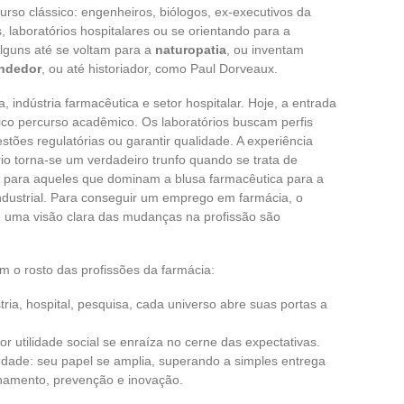
urso clássico: engenheiros, biólogos, ex-executivos da
s, laboratórios hospitalares ou se orientando para a
Alguns até se voltam para a
naturopatia
, ou inventam
ndedor
, ou até historiador, como Paul Dorveaux.
, indústria farmacêutica e setor hospitalar. Hoje, a entrada
ico percurso acadêmico. Os laboratórios buscam perfis
stões regulatórias ou garantir qualidade. A experiência
rio torna-se um verdadeiro trunfo quando se trata de
e para aqueles que dominam a blusa farmacêutica para a
industrial. Para conseguir um emprego em farmácia, o
e uma visão clara das mudanças na profissão são
m o rosto das profissões da farmácia:
tria, hospital, pesquisa, cada universo abre suas portas a
r utilidade social se enraíza no cerne das expectativas.
edade: seu papel se amplia, superando a simples entrega
hamento, prevenção e inovação.