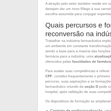
A atração pelo setor também reside em su
desejam dar um novo fôlego à sua carrei
escolha assumida para conjugar expertise
Quais percursos e f
reconversão na indús
Trabalhar na indústria farmacêutica impl
um ambiente em constante transformaçã
sendo a base para a maioria das funções
farmácia para a indústria, uma
atualizaç
oferecidos pelas
faculdades de farmáci
Para avaliar suas competências e refinar 
CPF
, constitui frequentemente o primeiro
percurso, suas aspirações e as formaçõ
farmacêutico oriundo da
seção D
pode co
hospital, após validação de suas competê
Os dispositivos de formação se ampliar
Contrato de profissionalização
: uma