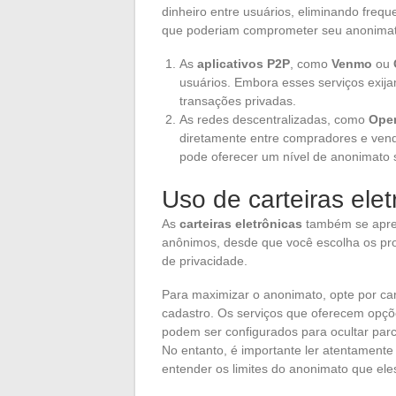
dinheiro entre usuários, eliminando frequ
que poderiam comprometer seu anonimat
As
aplicativos P2P
, como
Venmo
ou
usuários. Embora esses serviços exija
transações privadas.
As redes descentralizadas, como
Ope
diretamente entre compradores e ven
pode oferecer um nível de anonimato s
Uso de carteiras elet
As
carteiras eletrônicas
também se apre
anônimos, desde que você escolha os pro
de privacidade.
Para maximizar o anonimato, opte por ca
cadastro. Os serviços que oferecem op
podem ser configurados para ocultar par
No entanto, é importante ler atentamente
entender os limites do anonimato que ele