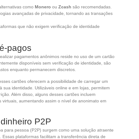
alternativas como
Monero
ou
Zcash
são recomendadas.
ogias avançadas de privacidade, tornando as transações
taformas que não exigem verificação de identidade
ré-pagos
realizar pagamentos anônimos reside no uso de um cartão
ntemente disponíveis sem verificação de identidade, são
gastos enquanto permanecem discretos.
esses cartões oferecem a possibilidade de carregar um
 à sua identidade. Utilizáveis online e em lojas, permitem
rição. Além disso, alguns desses cartões incluem
s virtuais, aumentando assim o nível de anonimato em
 dinheiro P2P
soa para pessoa (P2P) surgem como uma solução atraente
 Essas plataformas facilitam a transferência direta de