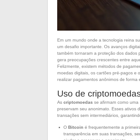
Em um mundo onde a tecnologia reina sup
um desafio importante. Os avanços digitai
também tornaram a proteção dos dados p
gera preocupações crescentes entre aque
Felizmente, existem métodos de pagament
moedas digitais, os cartões pré-pagos e o
realizar pagamentos anônimos de forma e
Uso de criptomoeda
As
criptomoedas
se afirmam como uma m
preservam seu anonimato. Esses ativos di
transações sem intermediários, garantind
O
Bitcoin
é frequentemente a primeir
transparência em suas transações, s