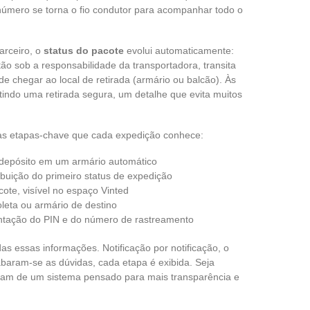
número se torna o fio condutor para acompanhar todo o
arceiro, o
status do pacote
evolui automaticamente:
ntão sob a responsabilidade da transportadora, transita
de chegar ao local de retirada (armário ou balcão). Às
ntindo uma retirada segura, um detalhe que evita muitos
o as etapas-chave que cada expedição conhece:
 depósito em um armário automático
buição do primeiro status de expedição
te, visível no espaço Vinted
leta ou armário de destino
ntação do PIN e do número de rastreamento
as essas informações. Notificação por notificação, o
aram-se as dúvidas, cada etapa é exibida. Seja
iam de um sistema pensado para mais transparência e