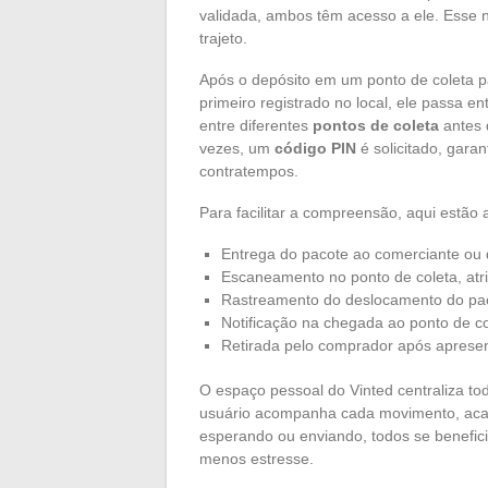
validada, ambos têm acesso a ele. Esse 
trajeto.
Após o depósito em um ponto de coleta p
primeiro registrado no local, ele passa e
entre diferentes
pontos de coleta
antes 
vezes, um
código PIN
é solicitado, gara
contratempos.
Para facilitar a compreensão, aqui estã
Entrega do pacote ao comerciante ou
Escaneamento no ponto de coleta, atri
Rastreamento do deslocamento do paco
Notificação na chegada ao ponto de co
Retirada pelo comprador após aprese
O espaço pessoal do Vinted centraliza tod
usuário acompanha cada movimento, acab
esperando ou enviando, todos se benefic
menos estresse.