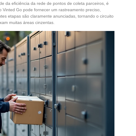
e da eficiência da rede de pontos de coleta parceiros, é
 o Vinted Go pode fornecer um rastreamento preciso,
ntes etapas são claramente anunciadas, tornando o circuito
ixam muitas áreas cinzentas.