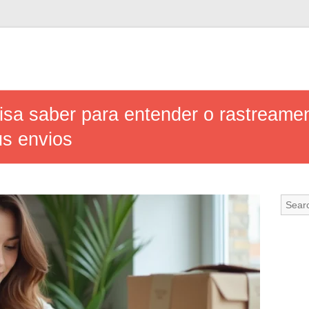
isa saber para entender o rastreame
s envios