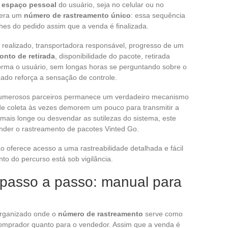
o
espaço pessoal
do usuário, seja no celular ou no
gera um
número de rastreamento único
: essa sequência
lhes do pedido assim que a venda é finalizada.
 realizado, transportadora responsável, progresso de um
onto de retirada
, disponibilidade do pacote, retirada
nforma o usuário, sem longas horas se perguntando sobre o
zado reforça a sensação de controle.
 numerosos parceiros permanece um verdadeiro mecanismo
de coleta às vezes demorem um pouco para transmitir a
mais longe ou desvendar as sutilezas do sistema, este
ender o rastreamento de pacotes Vinted Go.
o oferece acesso a uma rastreabilidade detalhada e fácil
to do percurso está sob vigilância.
 passo a passo: manual para
organizado onde o
número de rastreamento
serve como
 comprador quanto para o vendedor. Assim que a venda é