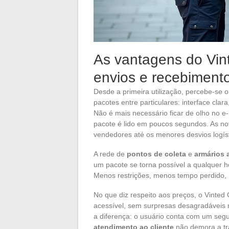
As vantagens do Vint
envios e recebiment
Desde a primeira utilização, percebe-se
pacotes entre particulares: interface clara
Não é mais necessário ficar de olho no e
pacote é lido em poucos segundos. As no
vendedores até os menores desvios logíst
A rede de
pontos de coleta
e
armários 
um pacote se torna possível a qualquer 
Menos restrições, menos tempo perdido, ma
No que diz respeito aos preços, o Vinted
acessível, sem surpresas desagradáveis 
a diferença: o usuário conta com um se
atendimento ao cliente
não demora a trat