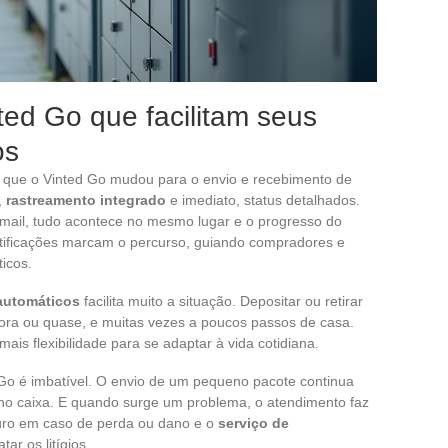
ed Go que facilitam seus
os
 o que o Vinted Go mudou para o envio e recebimento de
,
rastreamento integrado
e imediato, status detalhados.
-mail, tudo acontece no mesmo lugar e o progresso do
tificações marcam o percurso, guiando compradores e
icos.
automáticos
facilita muito a situação. Depositar ou retirar
hora ou quase, e muitas vezes a poucos passos de casa.
is flexibilidade para se adaptar à vida cotidiana.
 Go é imbatível. O envio de um pequeno pacote continua
no caixa. E quando surge um problema, o atendimento faz
guro em caso de perda ou dano e o
serviço de
ar os litígios.