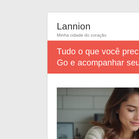
Lannion
Minha cidade do coração
Tudo o que você prec
Go e acompanhar seu