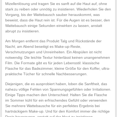
Mizellenlösung und tragen Sie es sanft auf die Haut auf, ohne
stark zu reiben oder unnötig zu insistieren. Wiederholen Sie den
Vorgang, bis der Wattebausch sauber herauskommt, was
beweist, dass die Haut rein ist. Für die Augen ist es besser, den
Wattebausch einige Sekunden einwirken zu lassen, anstatt
abrupt zu insistieren.
Am Morgen entfernt das Produkt Talg und Rückstände der
Nacht; am Abend beseitigt es Make-up-Reste,
Verschmutzungen und Unreinheiten. Ein Abspülen ist nicht
notwendig: Die leichte Textur hinterlässt keinen unangenehmen
Film. Die Formate gibt es für jeden Lebensstil: klassische
Flasche für das Badezimmer, kleine Größe für den Koffer, ultra-
praktische Tücher für schnelle Nachbesserungen.
Diejenigen, die es ausprobiert haben, loben die Sanftheit, das
nahezu völlige Fehlen von Spannungsgefühlen oder Irritationen.
Einige Tipps machen den Unterschied: Halten Sie die Flasche
im Sommer kühl für ein erfrischendes Gefühl oder verwenden
Sie mehrere Wattebausche für ein perfektes Ergebnis bei
hartnäckigem Make-up. Und für den Komfort immer die richtige
Dosis bevorzugen, anstatt auf der Haut zu insistieren.