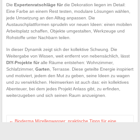
Die
Expertenratschläge für
die Dekoration liegen im Detail:
Eine Farbe an einem Rest testen, modulare Lösungen wählen,
jede Umsetzung an den Alltag anpassen. Die
Austauschplattformen sprudeln vor neuen Ideen: einen mobilen
Arbeitsplatz schaffen, Objekte umgestalten, Werkzeuge und
Rohstoffe unter Nachbarn teilen.
In dieser Dynamik zeigt sich der kollektive Schwung. Die
Weitergabe von Wissen, weit entfernt von nebensächlich, lässt
DIY-Projekte für
alle Räume entstehen: Wohnzimmer,
Schlafzimmer,
Garten
, Terrasse. Diese geteilte Energie inspiriert
und motiviert, jedem den Mut zu geben, seine Ideen zu wagen
und zu verwirklichen. Heimwerken ist auch das: ein kollektives
Abenteuer, bei dem jedes Projekt Anlass gibt, zu erfinden,
weiterzugeben und sich seinen Raum anzueignen.
←
Bioderma Mizellenwasser: praktische Tipps für eine
optimale tägliche Anwendung
Wie man einen Job in der Pharmazie mit der