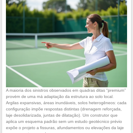
A maioria dos sinistros observados em quadras ditas “premium”
provém de uma má adaptação da estrutura ao solo local.
Argilas expansivas, áreas inundáveis, solos heterogêneos: cada
configuração impõe respostas distintas (drenagem reforçada,
laje desolidarizada, juntas de dilatação). Um construtor que
aplica um esquema padrão sem um estudo geotécnico prévio
expõe o projeto a fissuras, afundamentos ou elevações da laje