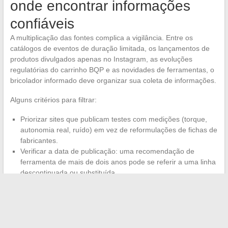
onde encontrar informações
confiáveis
A multiplicação das fontes complica a vigilância. Entre os
catálogos de eventos de duração limitada, os lançamentos de
produtos divulgados apenas no Instagram, as evoluções
regulatórias do carrinho BQP e as novidades de ferramentas, o
bricolador informado deve organizar sua coleta de informações.
Alguns critérios para filtrar:
Priorizar sites que publicam testes com medições (torque,
autonomia real, ruído) em vez de reformulações de fichas de
fabricantes.
Verificar a data de publicação: uma recomendação de
ferramenta de mais de dois anos pode se referir a uma linha
descontinuada ou substituída.
Cruzamento dos preços exibidos com pelo menos duas
fontes, especialmente em operações promocionais onde os
“preços riscados” às vezes carecem de transparência.
O bricolagem online ganha em profundidade técnica e